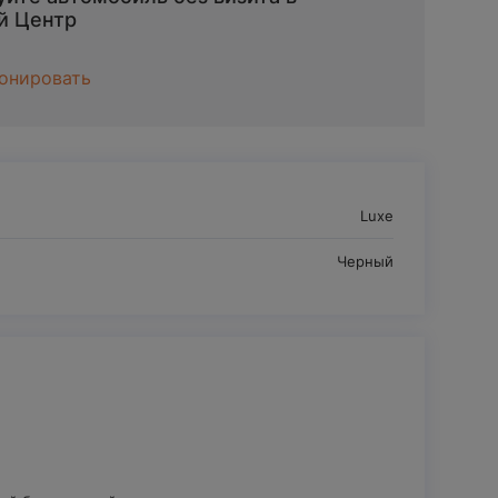
й Центр
онировать
Luxe
Черный