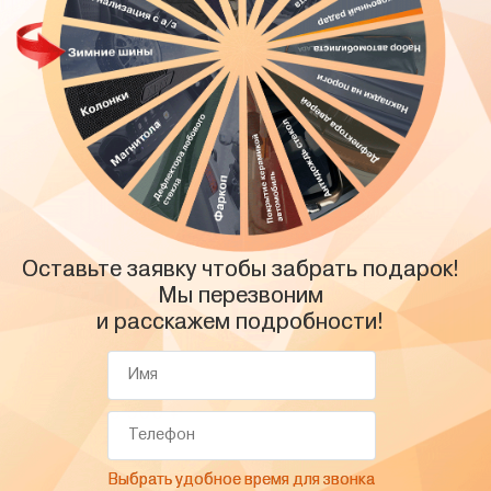
рей
л
Xcite X-Cross 7 2024
2024 г
Белый
льзования 16''
2 495 500
₽