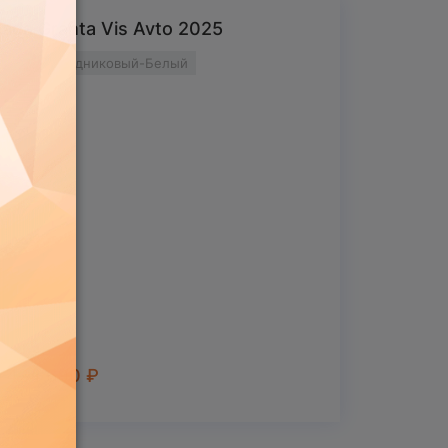
Lada Granta Vis Avto 2025
2025 г
Ледниковый-Белый
1 424 600
₽