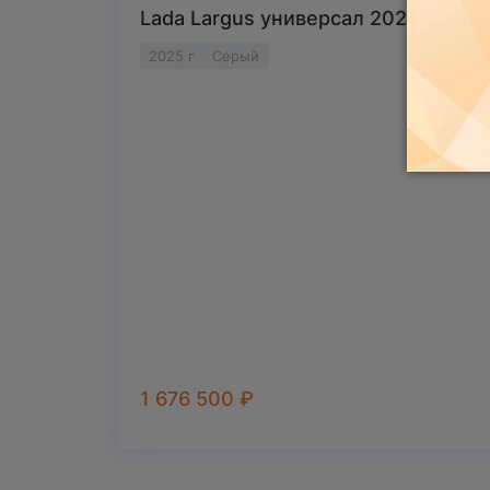
Lada Largus универсал 2025
2025 г
Серый
1 676 500
₽