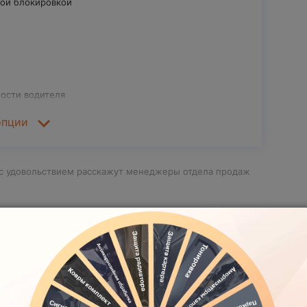
ой блокировкой
ности водителя
опции
ЛОНАСС
 с удовольствием расскажут менеджеры отдела продаж
м распределением тормозных усилий (ABS, EBD)