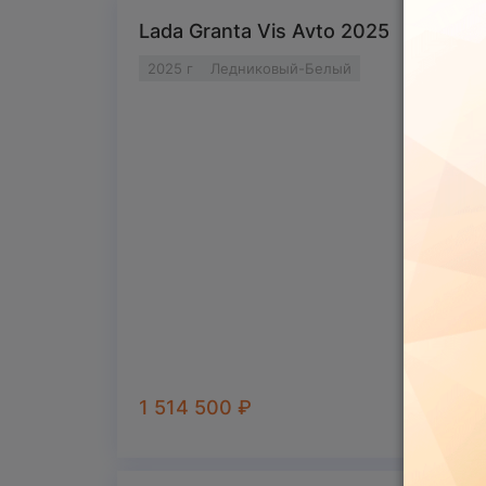
Комфорт
Lada Granta Vis Avto 2025
Дополнительный пакет шумоизоляции
Виброизоляция
2025 г
Ледниковый-Белый
Гидроусилитель рулевого управления
Электростеклоподъемники передних две
Подогрев передних сидений
Электропривод и обогрев наружных зерка
Кондиционер
Мультимедиа
Аудиоподготовка
Антенна наружная
Экстерьер
16'' легкосплавные диски
Запасное стальное колесо временного испо
1 514 500
₽