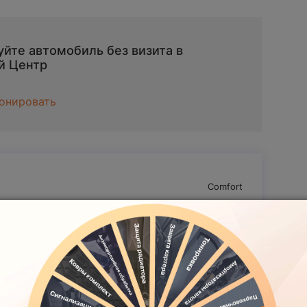
йте автомобиль без визита в
й Центр
онировать
Comfort
Серый