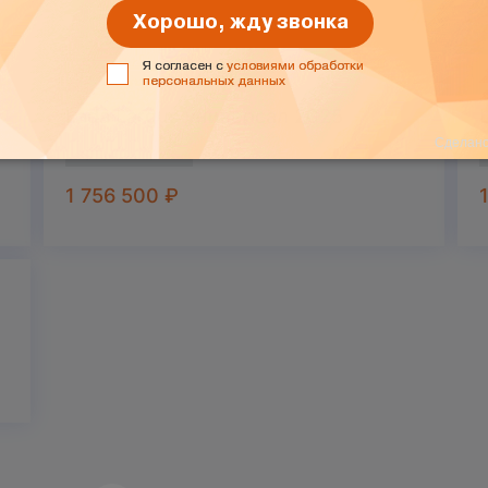
Lada Largus универсал 2025
рей
2025 г
Белый
л
1 756 500
₽
h, Hands free)
 поворота в цвет кузова