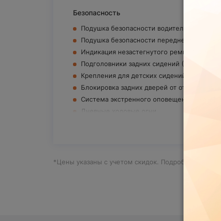
Безопасность
Подушка безопасности водителя
Подушка безопасности переднего пассаж
Индикация незастегнутого ремня безопас
Подголовники задних сидений (2)
Крепления для детских сидений ISOFIX
Блокировка задних дверей от открывания 
Система экстренного оповещения ЭРА-Г
Дневные ходовые огни
Антиблокировочная система с электронны
Все 
Экологический класс Евро 5
Интерьер
*Цены указаны с учетом скидок. Подробности Вам
Бортовой компьютер
Заднее сиденье с раскладкой в пропорции
Противосолнечный козырек пассажира с з
Розетка 12V на центральной консоли
Комфорт