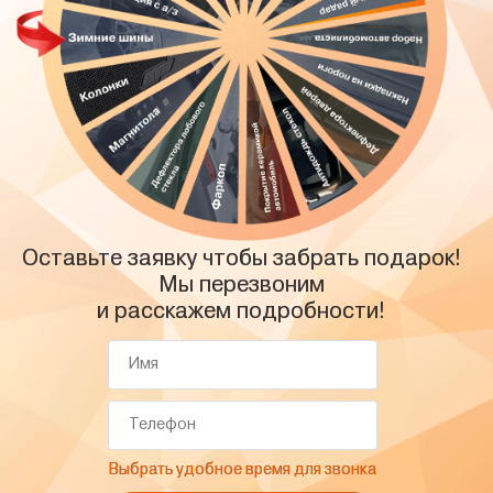
ира
ности водителя
детьми
ЛОНАСС
м распределением тормозных усилий (ABS, EBD)
опции
 с удовольствием расскажут менеджеры отдела продаж
 60/40
еркалом