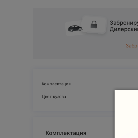
Заброниру
Дилерски
Забр
Комплектация
Цвет кузова
Комплектация