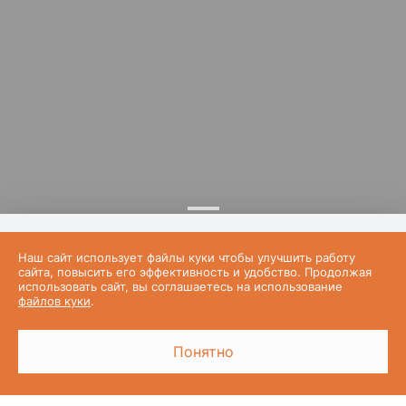
Наш сайт использует файлы куки чтобы улучшить работу
сайта, повысить его эффективность и удобство. Продолжая
использовать сайт, вы соглашаетесь на использование
файлов куки
.
Понятно